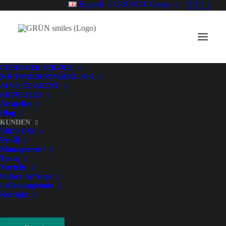
English
GRÜN IT Group
CUSTOMER SERVICE
SOFTWARE­ENTWICKLUNG
AI VOICE AGENT
AKTUELLES
Aktuelles
Blog
KUNDEN
ÜBER UNS
Profil
Management
Referenzen
Team
Vorteile
Sofort-Anfrage
Stellenangebote
Kontakt