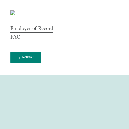
Employer of Record
FAQ
Kontakt
Job in Deutschland
finden. In Griechenland
bleiben.